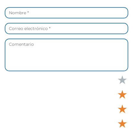
★
★
★
★