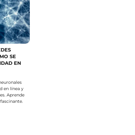
EDES
MO SE
IDAD EN
neuronales
 en línea y
les. Aprende
fascinante.