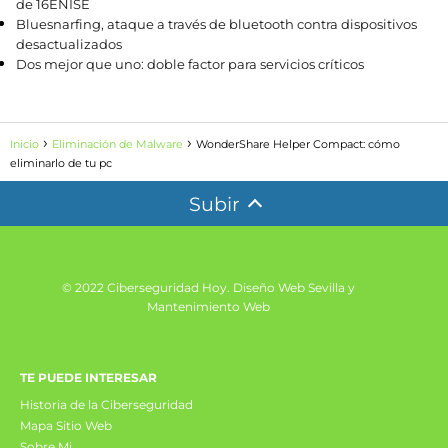
de 16ENISE
Bluesnarfing, ataque a través de bluetooth contra dispositivos
desactualizados
Dos mejor que uno: doble factor para servicios críticos
Inicio
Eliminación de Malware
WonderShare Helper Compact: cómo
eliminarlo de tu pc
Subir
© 2022 Ciberseguridad Hoy.
Diseño Web Sevilla y
Mantenimiento Web
TE PUEDE INTERESAR
Historia de la Ciberseguridad
Mapa Sitio Web
Sobre Mi