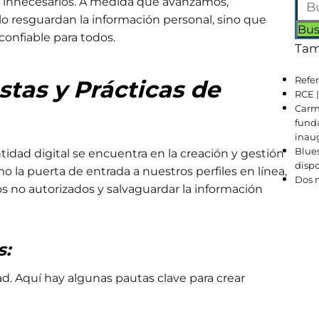
s innecesarios. A medida que avanzamos,
o resguardan la información personal, sino que
onfiable para todos.
Tam
Refer
tas y Prácticas de
RCE 
Carm
funda
inau
Blues
tidad digital se encuentra en la creación y gestión
dispo
la puerta de entrada a nuestros perfiles en línea,
Dos m
os no autorizados y salvaguardar la información
s:
d. Aquí hay algunas pautas clave para crear