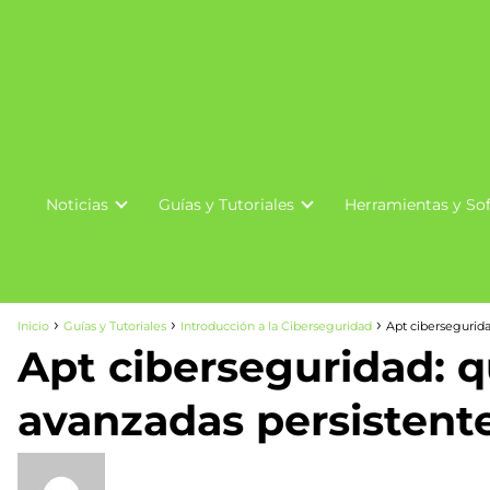
Noticias
Guías y Tutoriales
Herramientas y So
Inicio
Guías y Tutoriales
Introducción a la Ciberseguridad
Apt cibersegurida
Apt ciberseguridad: 
avanzadas persistent