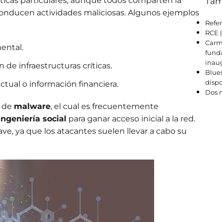
sticas particulares, aunque todos comparten la
Tam
nducen actividades maliciosas. Algunos ejemplos
Refer
RCE 
Carm
ental.
funda
inau
de infraestructuras críticas.
Blues
dispo
ctual o información financiera.
Dos m
o de
malware
, el cual es frecuentemente
ingeniería social
para ganar acceso inicial a la red.
ve, ya que los atacantes suelen llevar a cabo su