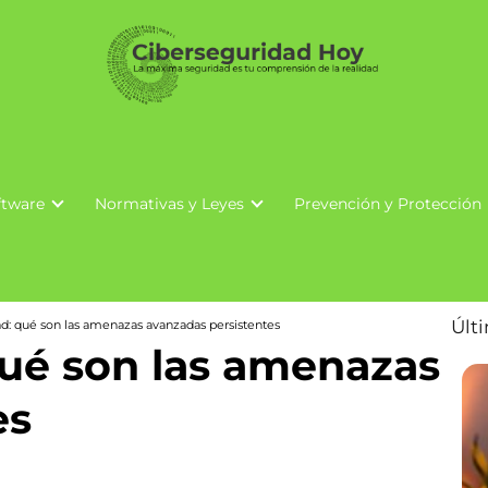
ftware
Normativas y Leyes
Prevención y Protección
Últ
d: qué son las amenazas avanzadas persistentes
qué son las amenazas
es