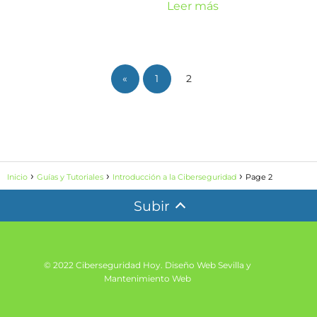
Leer más
«
1
2
Inicio
Guías y Tutoriales
Introducción a la Ciberseguridad
Page 2
Subir
© 2022 Ciberseguridad Hoy.
Diseño Web Sevilla y
Mantenimiento Web